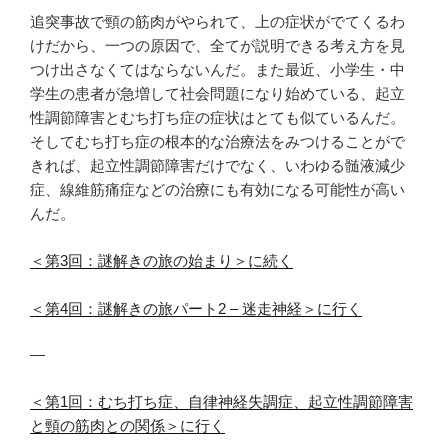
追突事故で頸の筋肉がやられて、上の症状がでてくるわ
けだから、一つの原因で、全てが説明できる考え方を見
つけ出さなくてはならないんだ。また最近、小学生・中
学生の患者が急増して社会問題になり始めている、起立
性調節障害とむち打ち症の症状はとても似ているんだ。
そしてむち打ち症の根本的な治療法をみつけることがで
きれば、起立性調節障害だけでなく、いわゆる髄液減少
症、線維筋痛症などの治療にも有効になる可能性が高い
んだ。
＜第3回：謎解きの旅の始まり＞に続く
＜第4回：謎解きの旅パート2 – 迷走神経＞に行く
—
＜第1回：むち打ち症、自律神経失調症、起立性調節障害
と頸の筋肉との関係＞に行く