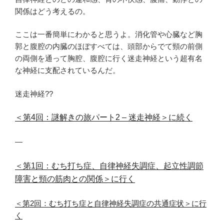
関係はどう考えるの。
ここは一番簡単にわかると思うよ。消化管や心臓など胸
郭と腹腔の内臓のほぼすべては、頭部からでて頸の前側
の両側を通って胸腔、腹腔に行く迷走神経という超有名
な神経に支配されているんだ。
迷走神経??
＜第4回：謎解きの旅パート2 – 迷走神経＞に続く
—
＜第1回：むち打ち症、自律神経失調症、起立性調節
障害と頸の筋肉との関係＞に行く
＜第2回：むち打ち症と自律神経失調症の共通症状＞に行
く