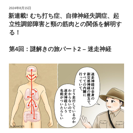
投
2024年8月15日
稿
新連載! むち打ち症、自律神経失調症、起
日:
立性調節障害と頸の筋肉との関係を解明す
る！
第4回：謎解きの旅パート2 – 迷走神経