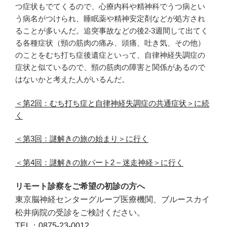
つ症状もでてくるので、心療内科や精神科でうつ病とい
う病名がつけられ、睡眠薬や精神安定剤などが処方され
ることが多いんだ。追突事故などの後2-3週間して出てく
る各種症状（頸の筋肉の痛み、頭痛、吐き気、その他）
のことをむち打ち症後遺症といって、自律神経失調症の
症状と似ているので、頸の筋肉の障害と関係があるので
はないかと考えた人がいるんだ。
＜第2回：むち打ち症と自律神経失調症の共通症状＞に続
く
＜第3回：謎解きの旅の始まり＞に行く
＜第4回：謎解きの旅パート2 – 迷走神経＞に行く
リモート診察をご希望の初診の方へ
東京脳神経センターグループ医療機関、ブルースカイ
松井病院の受診をご検討ください。
TEL：
0875-23-0012