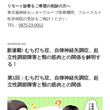
リモート診察をご希望の初診の方へ
東京脳神経センターグループ医療機関、ブルースカイ
松井病院の受診をご検討ください。
TEL：
0875-23-0012
投
2024年6月13日
稿
新連載! むち打ち症、自律神経失調症、起
日:
立性調節障害と頸の筋肉との関係を解明す
る！
第1回：むち打ち症、自律神経失調症、起
立性調節障害と頸の筋肉との関係