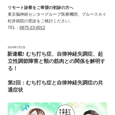
リモート診察をご希望の初診の方へ
東京脳神経センターグループ医療機関、ブルースカイ
松井病院の受診をご検討ください。
TEL：
0875-23-0012
投
2024年7月1日
稿
新連載! むち打ち症、自律神経失調症、起
日:
立性調節障害と頸の筋肉との関係を解明す
る！
第2回：むち打ち症と自律神経失調症の共
通症状