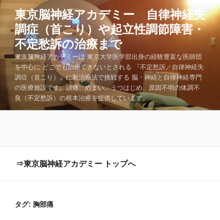
コ
東京脳神経アカデミー 自律神経失
ン
調症（首こり）や起立性調節障害・
テ
ン
不定愁訴の治療まで
ツ
東京脳神経アカデミーは 東京大学医学部出身の経験豊富な医師団
へ
を中心に どこでも治療できないとされる 『不定愁訴／自律神経失
ス
調症（首こり）』に新治療法で挑戦する 脳・神経と自律神経専門
キ
の医療施設です。頭痛、めまい、うつはじめ、原因不明の体調不
良（不定愁訴）の根本治療を提供しています。
ッ
プ
⇒東京脳神経アカデミー トップへ
タグ:
胸部痛