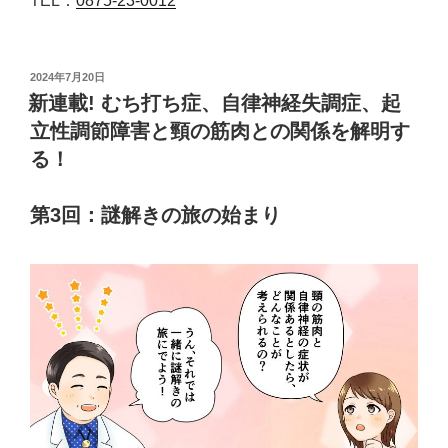
TEL：
0875-23-0012
投
2024年7月20日
稿
新連載! むち打ち症、自律神経失調症、起
日:
立性調節障害と頸の筋肉との関係を解明す
る！
第3回：謎解きの旅の始まり