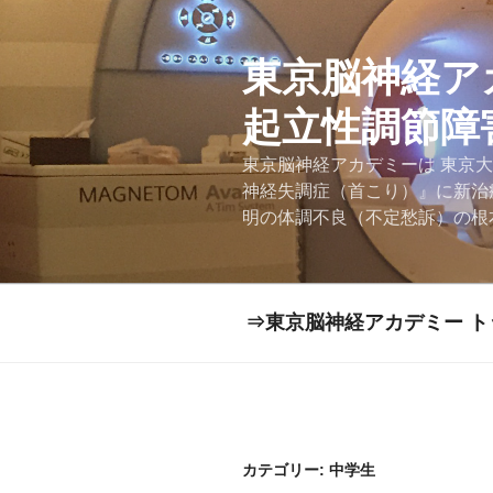
コ
ン
テ
東京脳神経ア
ン
起立性調節障
ツ
へ
東京脳神経アカデミーは 東京
ス
神経失調症（首こり）』に新治
キ
明の体調不良（不定愁訴）の根
ッ
プ
⇒東京脳神経アカデミー ト
カテゴリー:
中学生