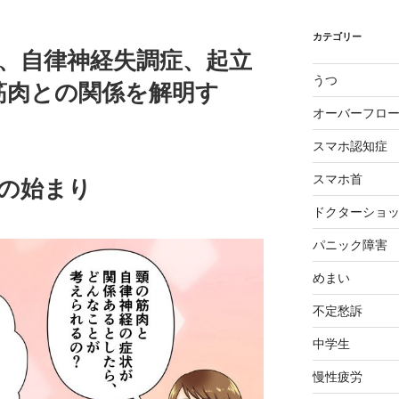
カテゴリー
症、自律神経失調症、起立
うつ
筋肉との関係を解明す
オーバーフロ
スマホ認知症
スマホ首
旅の始まり
ドクターショ
パニック障害
めまい
不定愁訴
中学生
慢性疲労