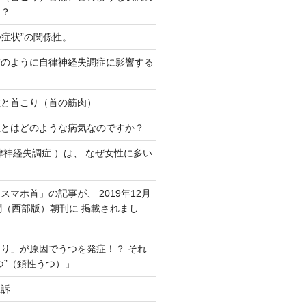
う？
つ症状”の関係性。
 どのように自律神経失調症に影響する
症と首こり（首の筋肉）
症とはどのような病気なのですか？
律神経失調症 ）は、 なぜ女性に多い
スマホ首」の記事が、 2019年12月
聞（西部版）朝刊に 掲載されまし
り」が原因でうつを発症！？ それ
つ”（頚性うつ）」
愁訴