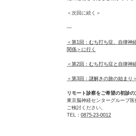
＜次回に続く＞
—
＜第1回：むち打ち症、自律神
関係＞に行く
＜第2回：むち打ち症と自律神
＜第3回：謎解きの旅の始まり
リモート診察をご希望の初診の
東京脳神経センターグループ医
ご検討ください。
TEL：
0875-23-0012