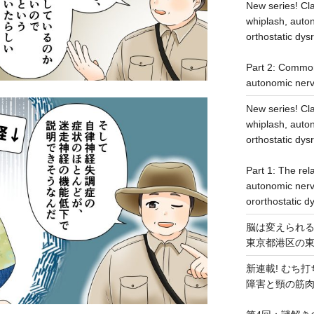
New series! Cla
whiplash, auto
orthostatic dys
Part 2: Commo
autonomic nerv
New series! Cla
whiplash, auto
orthostatic dys
Part 1: The rel
autonomic nerv
ororthostatic 
脳は変えられる =
東京都港区の
新連載! むち
障害と頸の筋