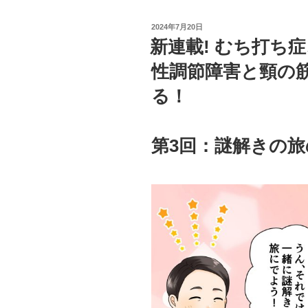
投
2024年7月20日
稿
新連載! むち打ち
日:
性調節障害と頸の
る！
第3回：謎解きの