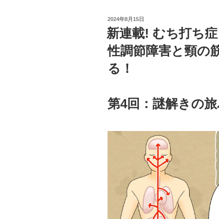
投
2024年8月15日
稿
新連載! むち打ち
日:
性調節障害と頸の
る！
第4回：謎解きの旅パ