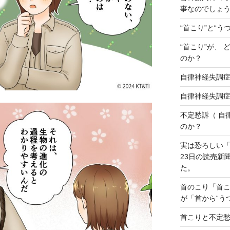
事なのでしょ
“首こり”と“う
“首こり”が、
のか？
自律神経失調
自律神経失調
不定愁訴（ 自
のか？
実は恐ろしい「
23日の読売新
た。
首のこり「首こ
が「首から“う
首こりと不定