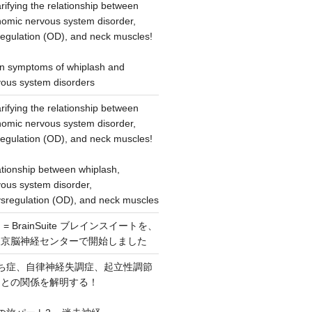
rifying the relationship between
nomic nervous system disorder,
regulation (OD), and neck muscles!
n symptoms of whiplash and
ous system disorders
rifying the relationship between
nomic nervous system disorder,
regulation (OD), and neck muscles!
ationship between whiplash,
ous system disorder,
dysregulation (OD), and neck muscles
 BrainSuite ブレインスイートを、
東京脳神経センターで開始しました
打ち症、自律神経失調症、起立性調節
肉との関係を解明する！