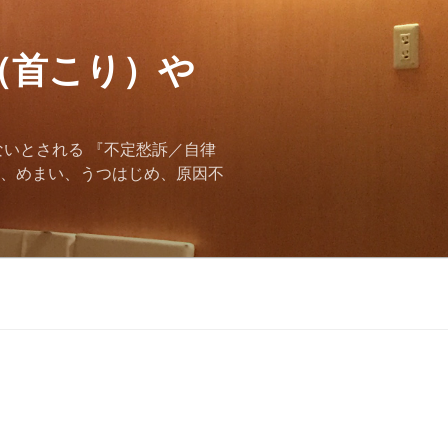
（首こり）や
ないとされる 『不定愁訴／自律
痛、めまい、うつはじめ、原因不