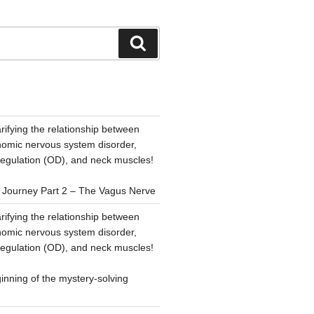
検
索
rifying the relationship between
nomic nervous system disorder,
regulation (OD), and neck muscles!
y Journey Part 2 – The Vagus Nerve
rifying the relationship between
nomic nervous system disorder,
regulation (OD), and neck muscles!
inning of the mystery-solving