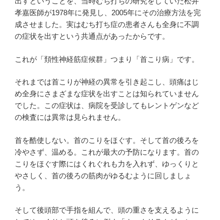
出すということを、当時むち打ちの研究をしていた松井
孝嘉医師が1978年に発見し、2005年にその治療方法を完
成させました。実はむち打ち症の患者さんも全身に不調
の症状を出すという共通点があったからです。
これが「頚性神経筋症候群」つまり「首こり病」です。
それまでは首こりが神経の異常を引き起こし、頭痛はじ
め全身にさまざまな症状を出すことは知られていません
でした。この症状は、病院を受診してもレントゲンなど
の検査には異常は見られません。
首を酷使しない。首のこりをほぐす。そして首の後ろを
冷やさず、温める。これが最大の予防になります。首の
こりをほぐす際にはくれぐれも力を入れず、ゆっくりと
やさしく、首の後ろの筋肉がゆるむように回しましょ
う。
そして後頭部で手指を組んで、頭の重さを支えるように