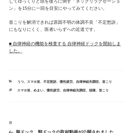
してゆっくりと頭を後ろに倒す「ネックリラクゼーショ
ン」を15分に一回を目安にやってみてください。
首こりを解消できれば原因不明の体調不良「不定愁訴」
にもなりにくく、医者いらずへの近道です。
■ 自律神経の機能を検査する 自律神経ドックを開始しま
した。
カ
うつ
、
スマホ首
、
不定愁訴
、
慢性疲労
、
自律神経失調症
、
首こり
テ
タ
スマホ首
、
めまい
、
慢性疲労
、
自律神経失調症
、
頭痛
、
首こり
ゴ
グ
リ
ー
投
前
前
稿
の
脳ドック、頸ドックの取材動画が公開されました