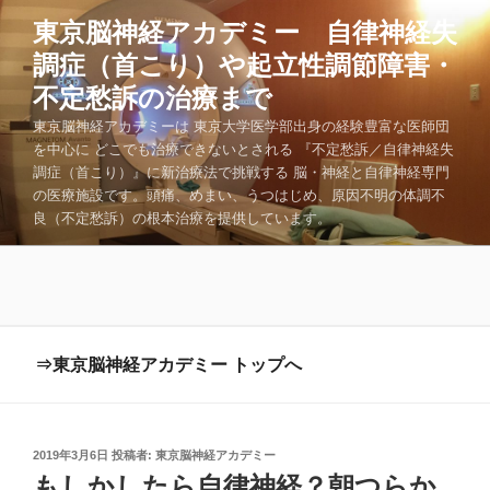
コ
東京脳神経アカデミー 自律神経失
ン
調症（首こり）や起立性調節障害・
テ
ン
不定愁訴の治療まで
ツ
東京脳神経アカデミーは 東京大学医学部出身の経験豊富な医師団
へ
を中心に どこでも治療できないとされる 『不定愁訴／自律神経失
ス
調症（首こり）』に新治療法で挑戦する 脳・神経と自律神経専門
キ
の医療施設です。頭痛、めまい、うつはじめ、原因不明の体調不
良（不定愁訴）の根本治療を提供しています。
ッ
プ
⇒東京脳神経アカデミー トップへ
投
2019年3月6日
投稿者:
東京脳神経アカデミー
稿
もしかしたら自律神経？朝つらか