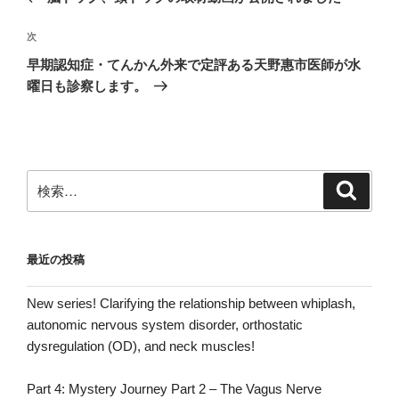
ナ
投
ビ
稿
次
次
ゲ
の
早期認知症・てんかん外来で定評ある天野惠市医師が水
投
ー
曜日も診察します。
稿
シ
ョ
ン
検
検
索
索:
最近の投稿
New series! Clarifying the relationship between whiplash,
autonomic nervous system disorder, orthostatic
dysregulation (OD), and neck muscles!
Part 4: Mystery Journey Part 2 – The Vagus Nerve